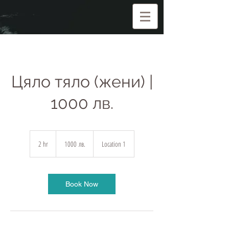
Цяло тяло (жени) |
1000 лв.
1000
български
2 hr
2
1000 лв.
Location 1
лева
h
r
Book Now